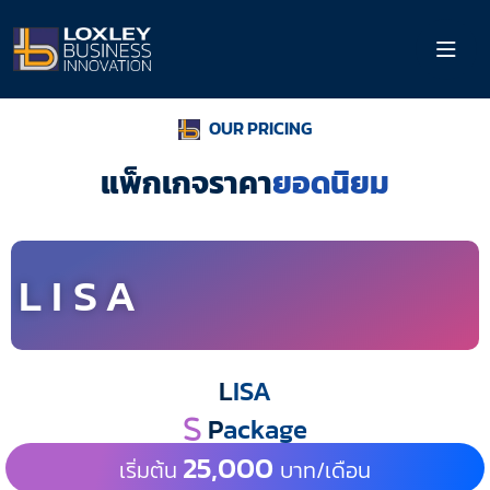
OUR PRICING
แพ็กเกจราคา
ยอดนิยม
LISA
L
ISA
P
ackage
25,000
เริ่มต้น
บาท/เดือน