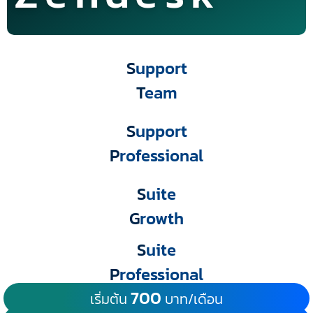
S
upport
T
eam
S
upport
P
rofessional
S
uite
G
rowth
S
uite
P
rofessional
700
เริ่มต้น
บาท/เดือน